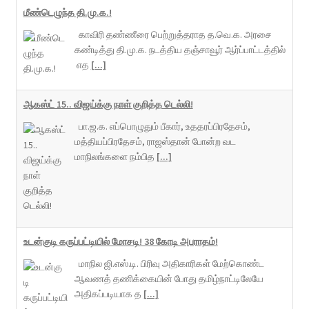
மீண்டெழுந்த தி.மு.க.!
காவிரி தண்ணீரை பெற்றுத்தராத த.வெ.க. அரசை
கண்டித்து தி.மு.க. நடத்திய தஞ்சாவூர் ஆர்ப்பாட்டத்தில்
எத
[...]
ஆகஸ்ட் 15.. விஜய்க்கு நாள் குறித்த டெல்லி!
பா.ஜ.க. எப்பொழுதும் பீகார், உததரப்பிரதேசம்,
மத்தியப்பிரதேசம், ராஜஸ்தான் போன்ற வட
மாநிலங்களை நம்பித
[...]
உடன்குடி கருப்பட்டியில் மோசடி! 38 கோடி அபராதம்!
மாநில ஜி.எஸ்.டி. பிரிவு அதிகாரிகள் மேற்கொண்ட
ஆவணத் தணிக்கையின் போது தமிழ்நாட்டிலேயே
அதிகப்படியாக த
[...]