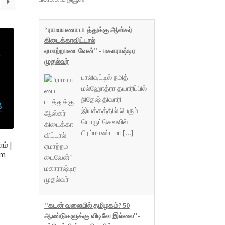
“ராமாயணா படத்துக்கு ஆஸ்கர்
கிடைக்காவிட்டால்
ஏமாற்றமடைவேன்” - மகாராஷ்டிர
முதல்வர்
பாலிவுட்டில் நமித்
மல்ஹோத்ரா தயாரிப்பில்
நிதேஷ் திவாரி
இயக்கத்தில் பெரும்
பொருட்செலவில்
பிரம்மாண்டமா
[...]
ம் |
om
''கடன் வலையில் தமிழகம்? 50
ஆண்டுகளுக்கு விடிவே இல்லை''-