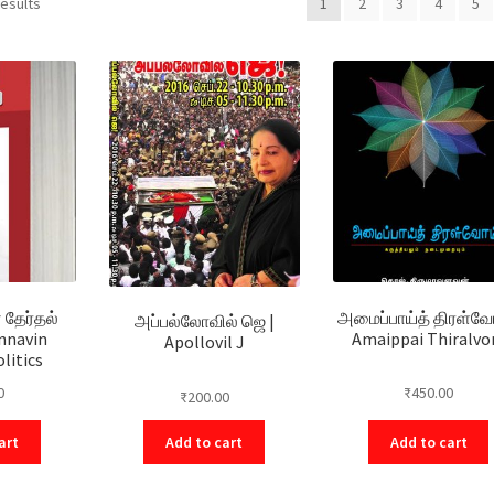
results
1
2
3
4
5
தேர்தல்
அமைப்பாய்த் திரள்வோ
அப்பல்லோவில் ஜெ |
Annavin
Amaippai Thiralv
Apollovil J
litics
0
₹
450.00
₹
200.00
art
Add to cart
Add to cart