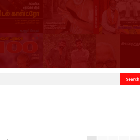
count
Sample Page