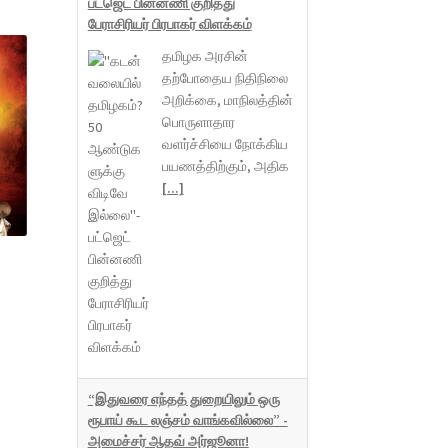
பட்ஜெட் பின்னணி குறித்து
பேராசிரியர் பிரபாகர் விளக்கம்
தமிழக அரசின்
தற்போதைய நிதிநிலை
அறிக்கை, மாநிலத்தின்
பொருளாதார
வளர்ச்சியை நோக்கிய
பயணத்திற்கும், அதிக
[...]
|
“இதுவரை எந்தத் துறையிலும் ஒரு
ரூபாய் கூட லஞ்சம் வாங்கவில்லை” -
அமைச்சர் ஆதவ் அர்ஜூனா!