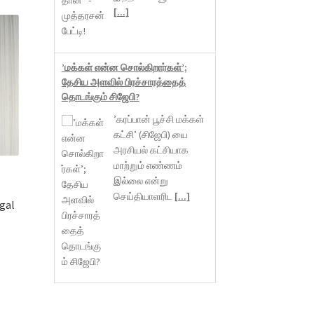
[...]
’மக்கள் என்ன சொல்கிறார்கள்’;
தேசிய அளவில் பிரச்சாரத்தைத்
தொடங்கும் சிஜேபி?
’கரப்பான் பூச்சி மக்கள்
கட்சி’ (சிஜேபி) யை
அரசியல் கட்சியாக
மாற்றும் எண்ணம்
்
இல்லை என்று
செய்தியாளரிட
[...]
gal