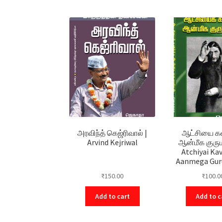
அரவிந்த் கெஜ்ரிவால் |
ஆட்சியை கவ
Arvind Kejriwal
ஆன்மீக குரும
Atchiyai Ka
Aanmega Gur
₹
150.00
₹
100.0
Add to cart
Add to c