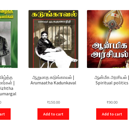
ிழ்த்த
ஆறுமாத கடுங்காவல் |
ஆன்மீக அரசியல் 
ார்கள் |
Arumaatha Kadunkaval
Spiritual politics
vizhtha
umargal
0
₹
150.00
₹
90.00
art
Add to cart
Add to cart