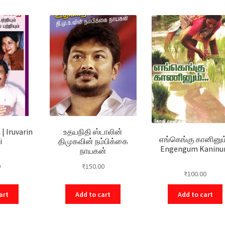
| Iruvarin
உதயநிதி ஸ்டாலின்
எங்கெங்கு கானினும்
i
திமுகவின் நம்பிக்கை
Engengum Kanin
நாயகன்
0
₹
150.00
₹
100.00
art
Add to cart
Add to cart