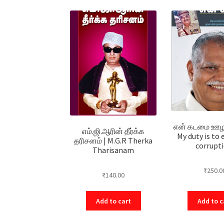
என் கடமை ஊழல
எம்.ஜி.ஆரின் தீர்க்க
My duty is to 
தரிசனம் | M.G.R Therka
corrupti
Tharisanam
₹
250.0
₹
140.00
Add to cart
Add to c