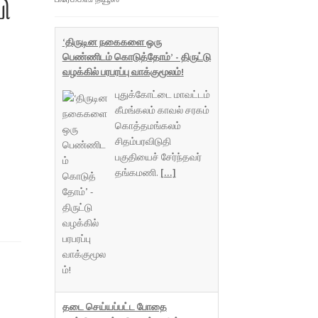
ி
‘திருடின நகைகளை ஒரு
பெண்ணிடம் கொடுத்தோம்’ - திருட்டு
வழக்கில் பரபரப்பு வாக்குமூலம்!
புதுக்கோட்டை மாவட்டம்
கீமங்கலம் காவல் சரகம்
கொத்தமங்கலம்
சிதம்பரவிடுதி
பகுதியைச் சேர்ந்தவர்
தங்கமணி.
[...]
தடை செய்யப்பட்ட போதை