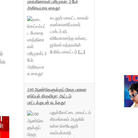
மாத்திரைகள் பறிமுதல்; 2 பேர்
அதிரடியாக கைது!
கடலூர் மாவட்ட காவல்
கண்காணிப்பாளர்
டாக்டர் வி.
விவேகானந்த சுக்லா,
ஐபிஎஸ் உத்தரவின்
பேரில், மாவட்டம்
[...]
ர்
ந்த
100 ஆண்டுகளுக்குப் பிறகு பாளை
எடுப்புத் திருவிழா; ஆட்டம்
பாட்டத்துடன் நடந்தது!
புதுக்கோட்டை மாவட்டம்
கீரமங்கலம் அருகில்
உள்ள செரியலூர்
கரம்பக்காடு