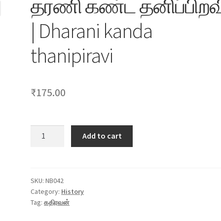
தரணி கண்ட தனிப்பிறவ
| Dharani kanda
thanipiravi
₹
175.00
தரணி
Add to cart
கண்ட
தனிப்பிறவி
|
Dharani
SKU:
NB042
Category:
History
kanda
Tag:
கதிரவன்
thanipiravi
quantity