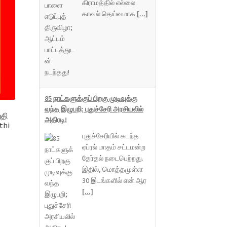
கிராமத்தில் எல்லை
காவல் தெய்வமாக
[...]
85 நாட்களுக்குப் பிறகு முடிவுக்கு
வந்த இழுபறி; புதுச்சேரி அரசியலில்
ுதி
அதிரடி!
thi
புதுச்சேரியில் கடந்த
ஏப்ரல் மாதம் சட்டமன்ற
தேர்தல் நடைபெற்றது.
இதில், மொத்தமுள்ள
30 இடங்களில் என்.ஆர
[...]