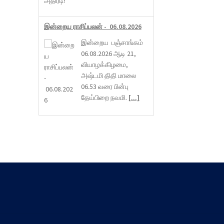
இன்றைய ராசிப்பலன் - 06.08.2026
இன்றைய பஞ்சாங்கம்
06.08.2026 ஆடி 21,
வியாழக்கிழமை,
அஷ்டமி திதி மாலை
06.53 வரை பின்பு
தேய்பிறை நவமி.
[...]