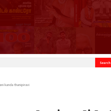
count
Sample Page
ni kanda thanipiravi