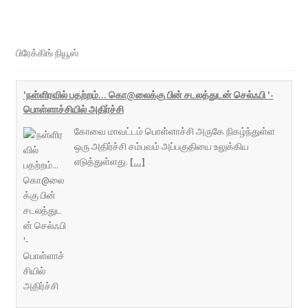
பிரேக்கிங் நியூஸ்
'நள்ளிரவில் பதற்றம்... கொ@லைக்கு பின் சடலத்துடன் செல்ஃபி '-
பொள்ளாச்சியில் அதிர்ச்சி
கோவை மாவட்டம் பொள்ளாச்சி அருகே நிகழ்ந்துள்ள
ஒரு அதிர்ச்சி சம்பவம் அப்பகுதியை உலுக்கிய
எடுத்துள்ளது.
[...]