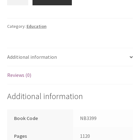
2026
|
YEAR
BOOK
Category:
Education
2026
quantity
Additional information
Reviews (0)
Additional information
Book Code
NB3399
Pages
1120