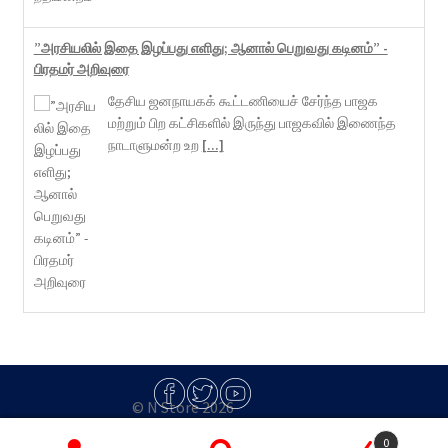
”அரசியலில் இதை இழப்பது எளிது; ஆனால் பெறுவது கடினம்” -
பிரதமர் அறிவுரை
தேசிய ஜனநாயகக் கூட்டணியைச் சேர்ந்த பாஜக
மற்றும் பிற கட்சிகளில் இருந்து பாஜகவில் இணைந்த
நாடாளுமன்ற உற
[...]
© N Store 2026
Built with Storefront & WooCommerce
.
0