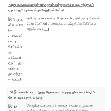
“சிறுபான்மையினரின் அரசுதான் என்று பேசியபோது சந்தேகம்
ஏற்பட்டது” - நயினார் நாகேந்திரன் பேட்டி!
தமிழ்நாடு சட்டமன்றப் பேரவையில், தமிழ்நாடு அரசின்
2026-2027ஆம் ஆண்டிற்கான திருத்திய நிதிநிலை
அறிக்கைய
[...]
'40 இடங்களில் ஏஐ... நிஜத் தேவையை மறந்த தவெக பட்ஜெட்'-
கே.இ.ரகுநந்தன் கருத்து
தொழில்நுட்ப வளர்ச்சி என்பது தவிர்க்க முடியாத
ஒன்று என்றாலும், ஒரு மாநிலத்தின் நிதிநிலை