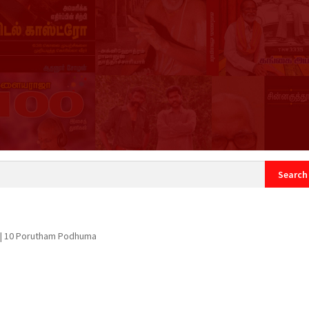
count
Sample Page
| 10 Porutham Podhuma