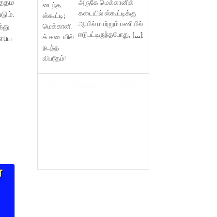
்தம்
அருகே மெக்கானிக்
கடையில் ஸ்கூட்டிக்கு
டும்.
ஆயில் மாற்றும் பணியில்
்து
ஈடுபட்டிருந்தபோது,
[...]
 எüய
இன்றைய ராசிப்பலன் - 10.08.2026
இன்றைய பஞ்சாங்கம்
10-08-2026, ஆடி 25,
திங்கட்கிழமை,
துவாதசி திதி காலை
08.01 வரை பின்பு
திரியோதசி பி
[...]