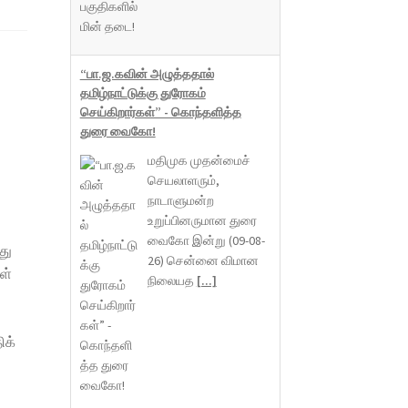
“பா.ஜ.கவின் அழுத்ததால்
தமிழ்நாட்டுக்கு துரோகம்
செய்கிறார்கள்” - கொந்தளித்த
துரை வைகோ!
மதிமுக முதன்மைச்
செயலாளரும்,
நாடாளுமன்ற
உறுப்பினருமான துரை
வைகோ இன்று (09-08-
து
26) சென்னை விமான
ள்
நிலையத
[...]
ிக்