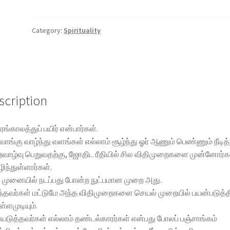
போதுமா
|
10
Category:
Spirituality
Porutham
Podhuma
quantity
scription
ங்காலத்துப் பயிர் என்பார்கள்.
வாங்கு வாழ்ந்து வளங்கள் எல்லாம் சூழ்ந்து ஓர் ஆணும் பெண்ணும் நீடித்
வாழ்வு பெறுவதற்கு, ஜோதிட ரீதியில் சில விதிமுறைகளை முன்னோர்க
ந்துள்ளார்கள்.
 முனையில் நடப்பது போன்ற நுட்பமான முறை அது.
்தவர்கள் மட்டுமே அந்த விதிமுறைகளை செயல் முறையில் பயன்படுத்த
ளமுடியும்.
ெடுத்தவர்கள் எல்லாம் தண்டல்காரர்கள் என்பது போலப் பஞ்சாங்கம்