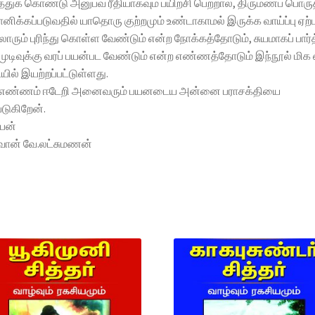
துக் கொண்டு அனுபவ ரீதியாகவும் பயிற்சி பெற்றால், திருமணப் பொருத
மானிக்கப்படுவதில் யாதொரு குற்றமும் உண்டாகாமல் இருக்க வாய்ப்பு ஏற்ப
ோரும் புரிந்து கொள்ள வேண்டும் என்ற நோக்கத்தோடும், சுயமாகப் பார்த
முடிவுக்கு வரப் பயன்பட வேண்டும் என்ற எண்ணத்தோடும் இந்நூல் மிக
ில் இயற்றப்பட்டுள்ளது.
 எண்ணம் ஈடேறி அனைவரும் பயனடைய அன்னை பராசக்தியை
டுகிறேன்.
பன்
்வான் வே.லட்சுமணன்