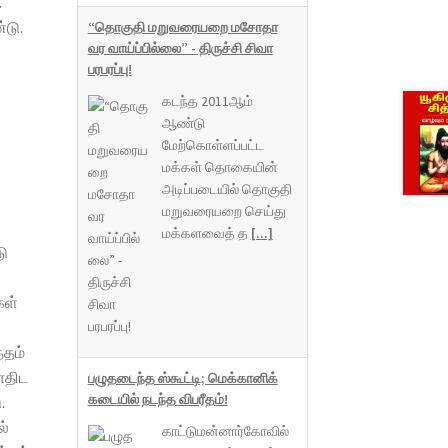
.
்டு.
“தொகுதி மறுவரையறை மசோதா
வர வாய்ப்பில்லை” - திருச்சி சிவா
்
பரபரப்பு!
கடந்த 2011ஆம்
ஆண்டு
மேற்கொள்ளப்பட்ட
மக்கள் தொகையின்
அடிப்படையில் தொகுதி
மறுவரையறை செய்து
மக்களவைத் த
[...]
டு
கள்
்தம்
ோதிட
பழுதடைந்த ஸ்கூட்டி; மெக்கானிக்
கடையில் நடந்த விபரீதம்!
.
ல்
காட்டுமன்னார்கோவில்