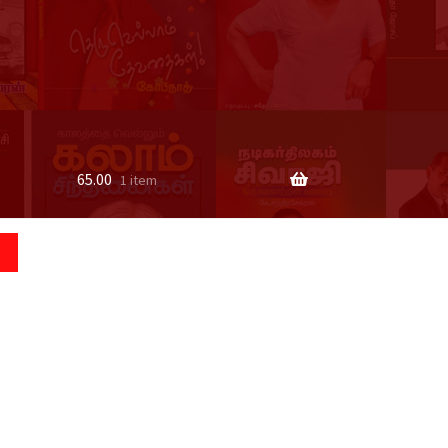
65.00
1 item