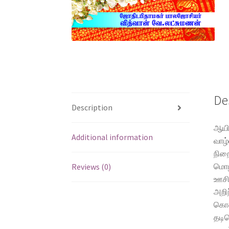
De
Description
ஆயிர
Additional information
வாழ்
நிறை
மொழி
Reviews (0)
ஊசி
அறிந
கொள்
தடிய