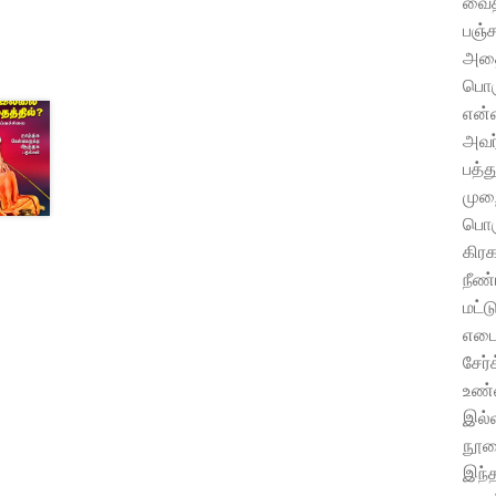
வைத்
பஞ்ச
அதைப
பொரு
என்
அவர
பத்த
முற
பொரு
கிரக
நீண்
மட்ட
எடைப
சேர்
உண்ம
இல்ல
நூலை
இந்த