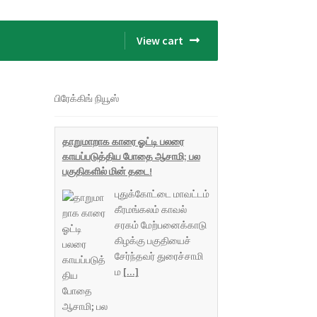
View cart
பிரேக்கிங் நியூஸ்
தாறுமாறாக காரை ஓட்டி பலரை
காயப்படுத்திய போதை ஆசாமி; பல
பகுதிகளில் மின் தடை!
புதுக்கோட்டை மாவட்டம்
கீரமங்கலம் காவல்
சரகம் மேற்பனைக்காடு
கிழக்கு பகுதியைச்
சேர்ந்தவர் துரைச்சாமி
ம
[...]