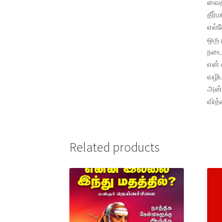
வைத்
தீர்
எல்ல
ஒரு 
நடைய
என்
வழிப
அன்
வித
Related products