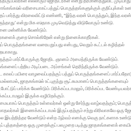
திருப்பவர்கள் எல்லாரும் ஜோதிடர்கள் என்று தீர்மானித்துவிட முடியாது
ாங்கங்கüல் வரிசையாகப் பத்துப் பொருத்தங்களுக்குக் குறிப்புக்கள் உண
் பார்த்து விரலைவிட்டு எண்ணி, “இந்த வரன் பொருந்தும், இந்த வரன
ந்தாது’ என்று மிக எüதாக முடிவெடுத்து விடுவோரும் உண்டு.
னை மன்னிக்க வேண்டும்.
்களைக் குறை சொல்கிறேன் என்று நினைக்காதீர்கள்.
ுப் பொருத்தங்களை வரையறுப்பது என்பது, வெறும் கூட்டல் கழித்தல்
ையாகாது.
த்தம் பார்ப்போருக்கு ஜோதிட ஞானம் அமைந்திருக்க வேண்டும்.
ங்களைப் பற்றிய அடிப்படை அம்சங்கள் தெரிந்திருக்க வேண்டும்.
ட காலப் பயிரை வாழவைப்பதற்குப் பத்துப் பொருத்தங்களைப் பார்ப்பதோ
ுமல்லாமல், ஜாதகங்கüல் உட்புகுந்து சூட்சுமமானப் பொருத்தங்களையும்
ோட்டுப் பார்க்க வேண்டும். பிரிக்கப்படாமலும், பிரிக்கப்பட வேண்டியவர்
க்கப்படாமலும் இருக்க வழிபிறக்கும்.
ையாகப் பொருத்தம் உள்ளவர்கள் ஒன்று சேர்ந்து வாழ்வதற்கும்; பொருத
ாதவர்கள் இணைக்கப்படாமல் இருப்பதற்கும் சற்று விரிவாகவே ஒரு ஜ
 இயற்றித்தர வேண்டும் என்ற ஆர்வம் எனக்கு வெகு நாட்களாக உண்டு
ப் புத்தகத்தை ஒரு முறைக்குப் பலமுறை படித்து ஜாதகங்களைக் கையி