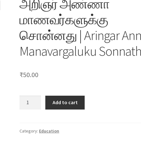
​​​​அறிஞர் அண்ணா
மாணவர்களுக்கு
சொன்னது | Aringar An
Manavargaluku Sonnat
₹
50.00
Add to cart
அறிஞர்
அண்ணா
மாணவர்களுக்கு
சொன்னது
Category:
Education
|