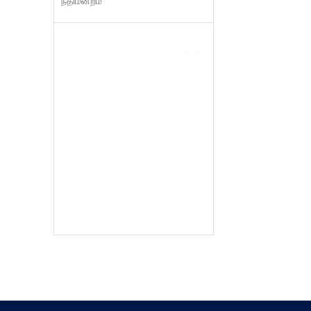
”அரசியலில் இதை இழப்பது எளிது;
ஆனால் பெறுவது கடினம்” - பிரதமர்
அறிவுரை
தேசிய ஜனநாயகக்
கூட்டணியைச் சேர்ந்த
பாஜக மற்றும் பிற
கட்சிகளில் இருந்து
பாஜகவில் இணைந்த
நாடாளுமன்ற உற
[...]