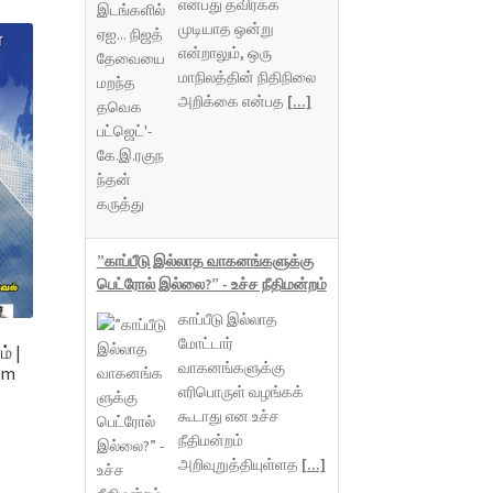
என்பது தவிர்க்க
முடியாத ஒன்று
என்றாலும், ஒரு
மாநிலத்தின் நிதிநிலை
அறிக்கை என்பத
[...]
”காப்பீடு இல்லாத வாகனங்களுக்கு
பெட்ரோல் இல்லை?” - உச்ச நீதிமன்றம்
காப்பீடு இல்லாத
மோட்டார்
் |
வாகனங்களுக்கு
am
எரிபொருள் வழங்கக்
கூடாது என உச்ச
நீதிமன்றம்
அறிவுறுத்தியுள்ளத
[...]