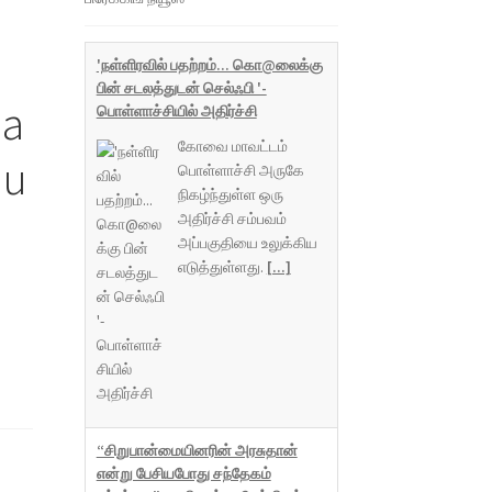
'நள்ளிரவில் பதற்றம்... கொ@லைக்கு
பின் சடலத்துடன் செல்ஃபி '-
na
பொள்ளாச்சியில் அதிர்ச்சி
கோவை மாவட்டம்
hu
பொள்ளாச்சி அருகே
நிகழ்ந்துள்ள ஒரு
அதிர்ச்சி சம்பவம்
அப்பகுதியை உலுக்கிய
எடுத்துள்ளது.
[...]
“சிறுபான்மையினரின் அரசுதான்
என்று பேசியபோது சந்தேகம்