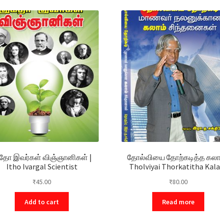
ோ இவர்கள் விஞ்ஞானிகள் |
தோல்வியை தோற்கடித்த கலாம
Itho Ivargal Scientist
Tholviyai Thorkatitha Kal
₹
45.00
₹
80.00
Add to cart
Read more