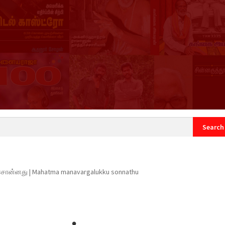
count
Sample Page
ொன்னது | Mahatma manavargalukku sonnathu