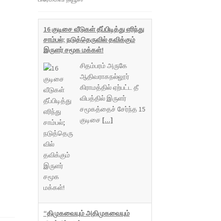
16 குடிசை வீடுகள் தீப்பிடித்து எரிந்து
சாம்பல்; நடுத்தெருவில் தவிக்கும்
இருளர் சமூக மக்கள்!
சிதம்பரம் அருகே
ஆதிவராகநல்லூர்
கிராமத்தில் ஏற்பட்ட தீ
விபத்தில் இருளர்
சமூகத்தைச் சேர்ந்த 15
குடிசை
[...]
“திமுகவையும் அதிமுகவையும்