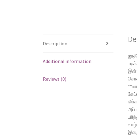
De
Description
ஜாதி
Additional information
படிக
இன்ன
சொல
Reviews (0)
“”மா
கேட்
நீங்
அப்ப
புரி
வாழ்
இறை