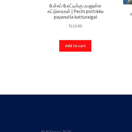
பேச்சுப் போட்டிக்கு பயனுள்ள
கட்டுரைகள் | Pechi pottikku
payanulla katturaigal
₹
110.00
Add to cart
© N Store 2026