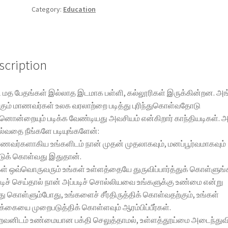
Mahatma
Category:
Education
manavargalukku
sonnathu
quantity
scription
 மத பேதங்கள் இல்லாத இடமாக பள்ளி, கல்லூரிகள் இருக்கின்றன. அங
்கும் மாணவர்கள் உலக வரலாற்றை படித்து புரிந்துகொள்வதோடு
ொன்றையும் படிக்க வேண்டியது அவசியம் என்கிறார் காந்தியடிகள். அ
்வதை நீங்களே படியுங்களேன்:
ணவர்களாகிய உங்களிடம் நான் முதன் முதலாகவும், மனப்பூர்வமாகவும்
டுக் கொள்வது இதுதான்.
கள் ஒவ்வொருவரும் உங்கள் உள்ளத்தையே துருவிப்பார்த்துக் கொள்ளுங்
டிச் செய்தால் நான் அப்படிச் சொல்லியவை உங்களுக்கு உண்மை என்று
ந்து கொள்ளும்போது, உங்களைச் சீர்திருத்திக் கொள்வதற்கும், உங்கள்
க்கையை முறைபடுத்திக் கொள்ளவும் ஆரம்பிப்பீர்கள்.
வனிடம் உண்மையான பக்தி செலுத்தாமல், உள்ளத்தூய்மை அடைந்துவ