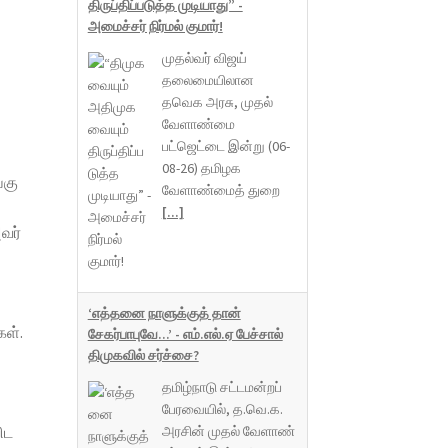
திருப்திப்படுத்த முடியாது” -
அமைச்சர் நிர்மல் குமார்!
முதல்வர் விஜய்
தலைமையிலான
தவெக அரசு, முதல்
வேளாண்மை
பட்ஜெட்டை இன்று (06-
08-26) தமிழக
்கு
வேளாண்மைத் துறை
[...]
வர்
‘எத்தனை நாளுக்குத் தான்
கள்.
சேகர்பாபுவே...’ - எம்.எல்.ஏ பேச்சால்
திமுகவில் சர்ச்சை?
தமிழ்நாடு சட்டமன்றப்
பேரவையில், த.வெ.க.
ிட
அரசின் முதல் வேளாண்