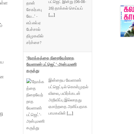
பட்ஜெட் இன்று (06-08-
ுள்ள
26) தாக்கல் செய்யப்
[...]
்
'நோக்கத்தை நிறைவேற்றாத
ிய
வேளாண் பட்ஜெட்'-அன்புமணி
கருத்து
ான
இன்றைய வேளாண்
பட்ஜெட்டில் கொள்முதல்
விலை, பயிர்க்கடன்
அறிவிப்பு இல்லாதது
ஏமாற்றதை அளிப்பதாக
பாமகவின்
[...]
றி