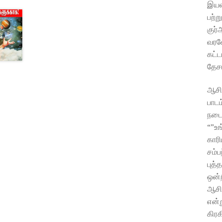
இயல
பற்ற
குர்
வரவ
கட்ட
தேச
ஆசிர
பாடம
நடைம
“”உங
காரி
சம்ப
புத்
ஒன்ற
ஆசிர
என்ற
கிரக