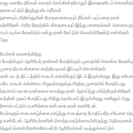
ாது. எனவே நீங்கள் எதைச் செய்கின்றபோதும் இறைவனிடம் கொண்ட
ுதலை மட்டும் இழந்து விடாதீர்கள்.
ஆனையும், கிறிஸ்துவின் போதனையையும் நீங்கள் படிப்பதை நான்
ேற்கிறேன். அதே நேரத்தில் கீதையையும் இந்து மாணவர்கள் அனைவரும
ாயம் படிக்க வேண்டும் என்று நான் கேட்டுக் கொள்கிறேன்டு என்கிறார்
பிதா.
ியர்கள் கவனத்திற்கு
் போதிக்கும் ஆசிரியர் தாங்கள் போதிக்கும் முறையில் கொள்ள வேண்ட
ுறை நியாயங்களை காந்தியடிகள் இப்படிச் சொல்கிறார்:
்கள் பாடத் திட்டத்தில் சமயக் கல்விக்கும் இடம் இருக்கிறது. இது சரிய
யமே. சமயக் கல்வியை சிறுவர்களுக்கு சிறந்த முறையில் போதிப்பது
ந்தமாகப் பல பையன்களை வைத்து நான் ஆராய்ந்து பார்த்திருக்கிறேன்.
தகத்தின் மூலம் போதிப்பது சிறிது உதவியாய் இருக்கிறது. எனினும் அது
ினால் மட்டும் பயனில்லை என்பதை நான் கண்டேன்.
ியர்களும் சமய வாழ்க்கை வாழ்ந்து சமயத்தை போதிப்பதே சரியான நெ
ு கண்டேன். ஆசிரியர்களின் சொந்த வாழ்க்கையிலிருந்து அதிகமாகக்
ித்துக் கொள்கிறார்களேயன்றி ஆசிரியர்கள் படித்துக்காட்டும்