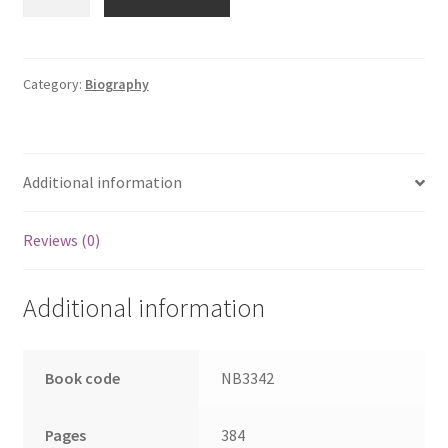
–
பாகம்
3
|
Category:
Biography
Poorkalam
–
Part
Additional information
3
quantity
Reviews (0)
Additional information
Book code
NB3342
Pages
384