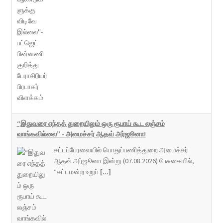
“இதுவரை எந்தத் துறையிலும் ஒரு ரூபாய் கூட லஞ்சம்
வாங்கவில்லை” - அமைச்சர் ஆதவ் அர்ஜூனா!
சட்டப்பேரவையில் பொதுப்பணித்துறை அமைச்சர்
ஆதவ் அர்ஜூனா இன்று (07.08.2026) பேசுகையில்,
“சட்டமன்ற உறுப்
[...]