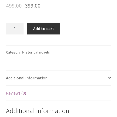
499.00
399.00
பொன்னியின்
Add to cart
செல்வன்
பாகம்
4
&
Category:
Historical novels
5
|
Ponniyin
Additional information
Selvan
Part
4
Reviews (0)
&
5v
Additional information
quantity