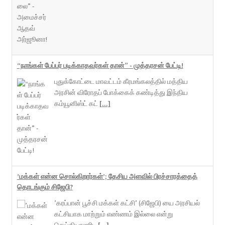
“நாங்கள் பேப்பர் படிக்காதவர்கள் தான்” - முத்தரசன் பேட்டி!
புதுக்கோட்டை மாவட்டம் கீரமங்கலத்தில் மத்திய
அரசின் விரோதப் போக்கைக் கண்டித்து இந்திய
கம்யூனிஸ்ட் கட்
[...]
’மக்கள் என்ன சொல்கிறார்கள்’; தேசிய அளவில் பிரச்சாரத்தைத்
தொடங்கும் சிஜேபி?
’கரப்பான் பூச்சி மக்கள் கட்சி’ (சிஜேபி) யை அரசியல்
கட்சியாக மாற்றும் எண்ணம் இல்லை என்று
செய்தியாளரிட
[...]