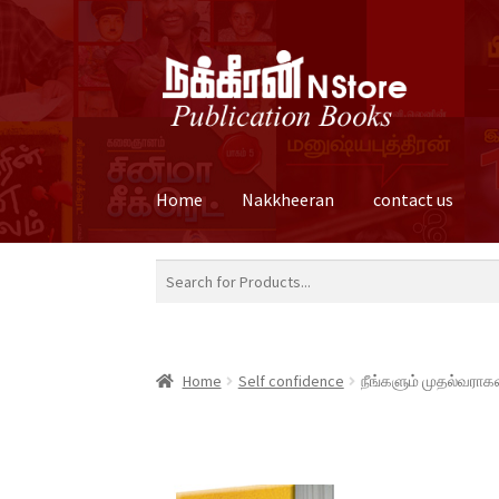
Skip
Skip
to
to
navigation
content
Home
Nakkheeran
contact us
Home
Cart
Checkout
Contact us
Home
My ac
Home
Self confidence
நீங்களும் முதல்வராக