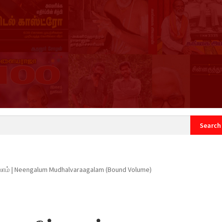
count
Sample Page
லாம் | Neengalum Mudhalvaraagalam (Bound Volume)