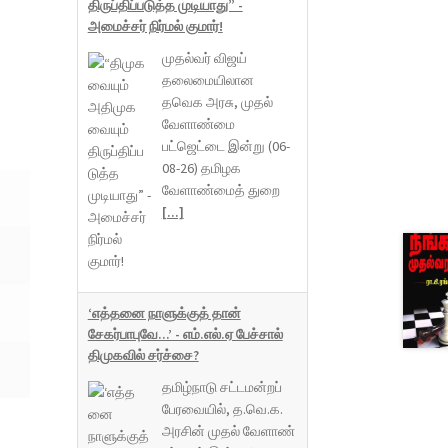
திருப்திப்படுத்த முடியாது” -
அமைச்சர் நிர்மல் குமார்!
முதல்வர் விஜய்
தலைமையிலான
தவெக அரசு, முதல்
வேளாண்மை
பட்ஜெட்டை இன்று (06-
08-26) தமிழக
வேளாண்மைத் துறை
[...]
‘எத்தனை நாளுக்குத் தான்
சேகர்பாபுவே...’ - எம்.எல்.ஏ பேச்சால்
திமுகவில் சர்ச்சை?
தமிழ்நாடு சட்டமன்றப்
பேரவையில், த.வெ.க.
அரசின் முதல் வேளாண்