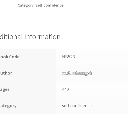
Mudhalvaraagalam
Category:
Self confidence
(Bound
Volume)
quantity
ditional information
Book Code
NB523
Author
ரா.கி. ரங்கராஜன்
Pages
440
Category
self confidence