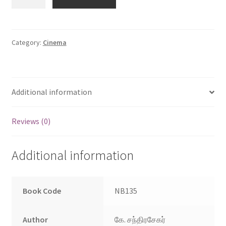
திலகம்
சிவாஜி
|
Natigar
Category:
Cinema
Thilagam
Sivaji
quantity
Additional information
Reviews (0)
Additional information
Book Code
NB135
Author
கே. சந்திரசேகர்