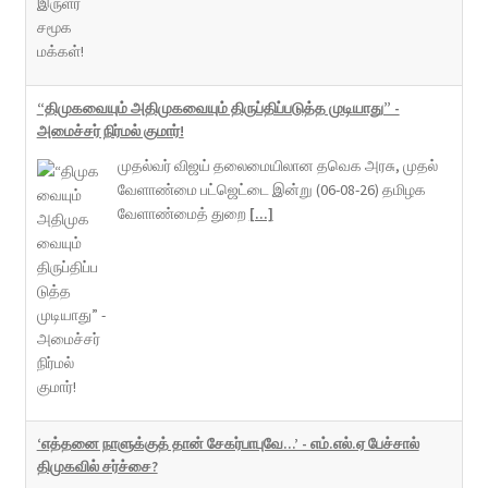
“திமுகவையும் அதிமுகவையும் திருப்திப்படுத்த முடியாது” -
அமைச்சர் நிர்மல் குமார்!
முதல்வர் விஜய் தலைமையிலான தவெக அரசு, முதல்
வேளாண்மை பட்ஜெட்டை இன்று (06-08-26) தமிழக
வேளாண்மைத் துறை
[...]
‘எத்தனை நாளுக்குத் தான் சேகர்பாபுவே...’ - எம்.எல்.ஏ பேச்சால்
திமுகவில் சர்ச்சை?