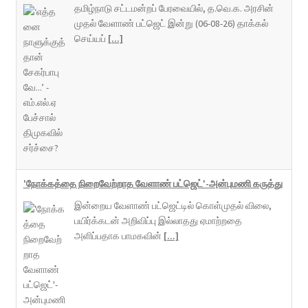
தமிழ்நாடு சட்டமன்றப் பேரவையில், த.வெ.க. அரசின்
முதல் வேளாண் பட்ஜெட் இன்று (06-08-26) தாக்கல்
செய்யப்
[...]
'நோக்கத்தை நிறைவேற்றாத வேளாண் பட்ஜெட்'-அன்புமணி கருத்து
இன்றைய வேளாண் பட்ஜெட்டில் கொள்முதல் விலை,
பயிர்க்கடன் அறிவிப்பு இல்லாதது ஏமாற்றதை
அளிப்பதாக பாமகவின்
[...]