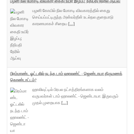
பழனி நில மோசடி விவகார கைதி உயிர் இழப்பு; நீதிபதி நேரில் ஆய்வு
பழனி கோயில் நில மோசடி விவகாரத்தில் கைது
செய்யப்பட்டிருந்த அன்வர்தீன் உடல்நல குறைபாடு
காரணமாகச் சிறைய
[...]
பிரம்மாண்ட ஓட்டலில் நடந்த டாம் ஹாலண்ட் - ஜெண்டாயா திருமணக்
கொண்டாட்டம்?
ஹாலிவுட்டில் பிரபல நட்சத்திரங்களாக வலம்
வருபவர்கள் டாம் ஹாலண்ட் - ஜெண்டாயா. இருவரும்
முதல் முறையாக
[...]